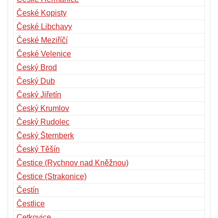
České Kopisty
České Libchavy
České Meziříčí
České Velenice
Český Brod
Český Dub
Český Jiřetín
Český Krumlov
Český Rudolec
Český Šternberk
Český Těšín
Čestice (Rychnov nad Kněžnou)
Čestice (Strakonice)
Čestín
Čestlice
Cetkovice