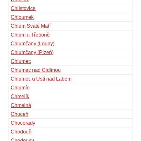
Chlístovice
Chloumek
Chlum Svaté Maří
Chlum u Třeboně
Chlumčany (Louny)
Chlumčany (Plzeň)
Chlumec
Chlumec nad Cidlinou
Chlumec u Ústí nad Labem
Chlumín
Chmelík
Chmelná
Choceň
Chocerady
Chodouň
Chodouny