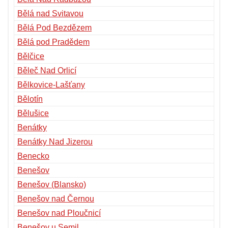
Bělá nad Svitavou
Bělá Pod Bezdězem
Bělá pod Pradědem
Bělčice
Běleč Nad Orlicí
Bělkovice-Lašťany
Bělotín
Bělušice
Benátky
Benátky Nad Jizerou
Benecko
Benešov
Benešov (Blansko)
Benešov nad Černou
Benešov nad Ploučnicí
Benešov u Semil