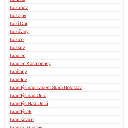
Božanov
Božejov
Boží Dar
Božičany
Božice
Bozkov
Bradlec
Bradlec Kosmonosy
Braňany
Brandov
Brandýs nad Labem-Stará Boleslav
Brandýs nad Orlic
Brandýs Nad Orlicí
Brandýsek
Branišovice
Branka u Opavy