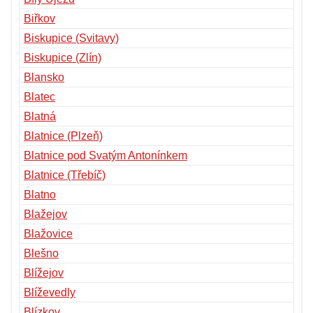
Biřkov
Biskupice (Svitavy)
Biskupice (Zlín)
Blansko
Blatec
Blatná
Blatnice (Plzeň)
Blatnice pod Svatým Antonínkem
Blatnice (Třebíč)
Blatno
Blažejov
Blažovice
Blešno
Blížejov
Blíževedly
Blízkov