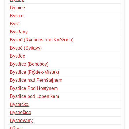
Bylnice
Byšice
Býšť
Bystřany
Bystré (Rychnov nad Kněžnou)
Bystré (Svitavy)
Bystřec
Bystřice (Benešov)
Bystřice (Frýdek-Místek)
Bystřice nad Pernštejnem
Bystřice Pod Hostýnem
Bystřice pod Lopeníkem
Bystrička
Bystročice
Bystrovany
Bžany