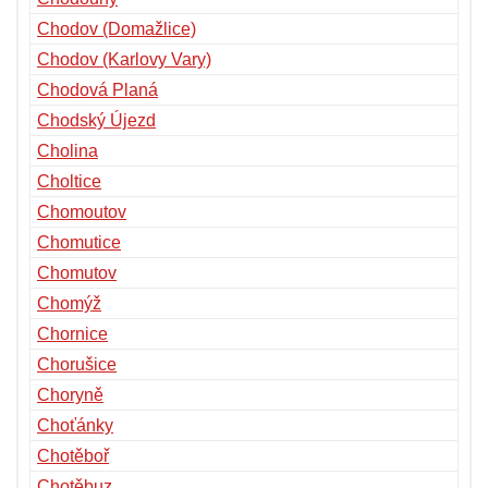
Chodov (Domažlice)
Chodov (Karlovy Vary)
Chodová Planá
Chodský Újezd
Cholina
Choltice
Chomoutov
Chomutice
Chomutov
Chomýž
Chornice
Chorušice
Choryně
Choťánky
Chotěboř
Chotěbuz