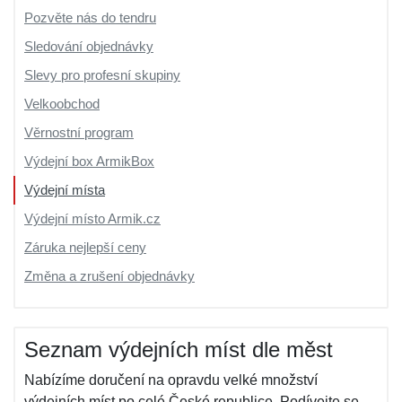
Pozvěte nás do tendru
Sledování objednávky
Slevy pro profesní skupiny
Velkoobchod
Věrnostní program
Výdejní box ArmikBox
Výdejní místa
Výdejní místo Armik.cz
Záruka nejlepší ceny
Změna a zrušení objednávky
Seznam výdejních míst dle měst
Nabízíme doručení na opravdu velké množství
výdejních míst po celé České republice. Podívejte se,