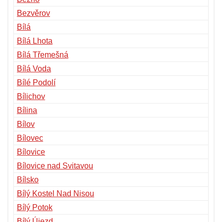
Bezvěrov
Bílá
Bílá Lhota
Bílá Třemešná
Bílá Voda
Bílé Podolí
Bílichov
Bílina
Bílov
Bílovec
Bílovice
Bílovice nad Svitavou
Bílsko
Bílý Kostel Nad Nisou
Bílý Potok
Bílý Újezd