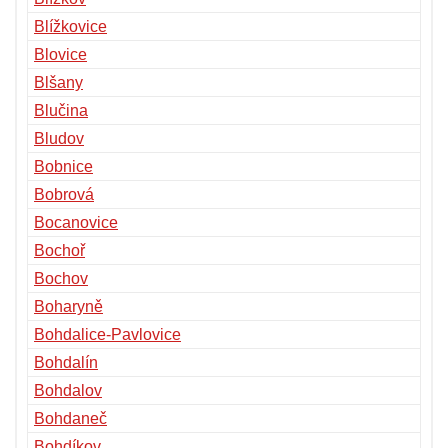
Blížkovice
Blovice
Blšany
Blučina
Bludov
Bobnice
Bobrová
Bocanovice
Bochoř
Bochov
Boharyně
Bohdalice-Pavlovice
Bohdalín
Bohdalov
Bohdaneč
Bohdíkov