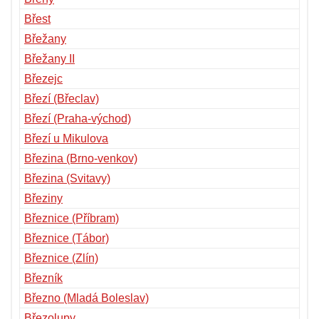
Břest
Břežany
Břežany II
Březejc
Březí (Břeclav)
Březí (Praha-východ)
Březí u Mikulova
Březina (Brno-venkov)
Březina (Svitavy)
Březiny
Březnice (Příbram)
Březnice (Tábor)
Březnice (Zlín)
Březník
Březno (Mladá Boleslav)
Březolupy