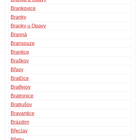
Brankovice
Branky
Branky u Opavy
Branná
Bransouze
Brantice
Braškov
Břasy
Bratčice
Bratřejov
Bratronice
Bratrušov
Bravantice
Brázdim
Břeclav
Břehy