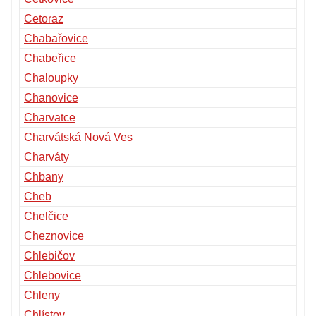
Cetoraz
Chabařovice
Chabeřice
Chaloupky
Chanovice
Charvatce
Charvátská Nová Ves
Charváty
Chbany
Cheb
Chelčice
Cheznovice
Chlebičov
Chlebovice
Chleny
Chlístov