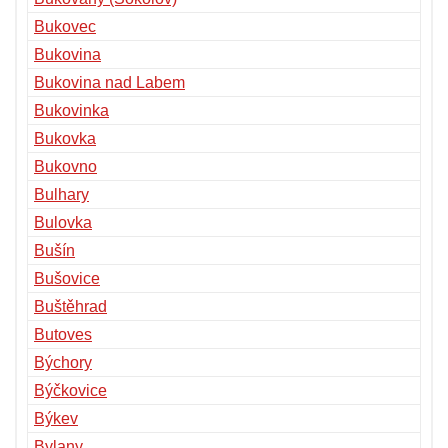
Bukovec
Bukovina
Bukovina nad Labem
Bukovinka
Bukovka
Bukovno
Bulhary
Bulovka
Bušín
Bušovice
Buštěhrad
Butoves
Býchory
Býčkovice
Býkev
Bylany