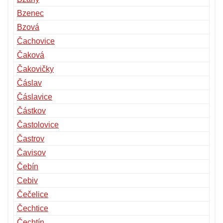
Bzenec
Bzová
Čachovice
Čaková
Čakovičky
Čáslav
Čáslavice
Částkov
Častolovice
Častrov
Čavisov
Čebín
Cebiv
Čečelice
Čechtice
Čechtín