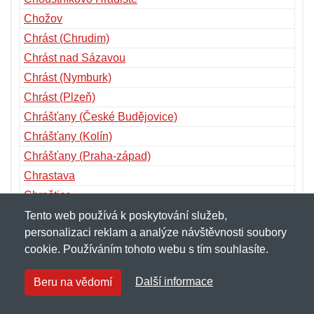
Chožov
Chrást (Chrudim)
Chrást nad Sázavou
Chrást (Nymburk)
Chrást (Plzeň)
Chrášťany (České Budějovice)
Chrášťany (Kolín)
Chrášťany (Praha-západ)
Chrastava
Chraštice
Chřibská
Tento web používá k poskytování služeb,
personalizaci reklam a analýze návštěvnosti soubory
Chříč
cookie. Používáním tohoto webu s tím souhlasíte.
Chroboly
Chropyně
Další informace
Beru na vědomí
Chroustovice
Chrudim