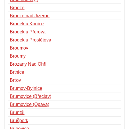
Brodce
Brodce nad Jizerou
Brodek u Konice
Brodek u Přerova
Brodek u Prostějova
Broumov
Broumy
Brozany Nad Ohří
Brtnice
Brťov
Brumov-Bylnice
Brumovice (Břeclav)
Brumovice (Opava)
Bruntál
Brušperk
Bubovice