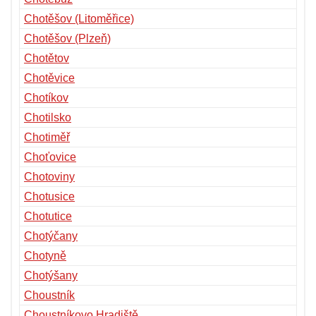
Chotěšov (Litoměřice)
Chotěšov (Plzeň)
Chotětov
Chotěvice
Chotíkov
Chotilsko
Chotiměř
Choťovice
Chotoviny
Chotusice
Chotutice
Chotýčany
Chotyně
Chotýšany
Choustník
Choustníkovo Hradiště