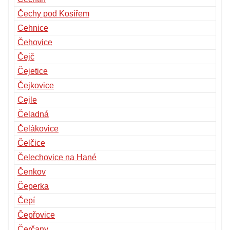
Čechy pod Kosířem
Cehnice
Čehovice
Čejč
Čejetice
Čejkovice
Cejle
Čeladná
Čelákovice
Čelčice
Čelechovice na Hané
Čenkov
Čeperka
Čepí
Čepřovice
Čerčany