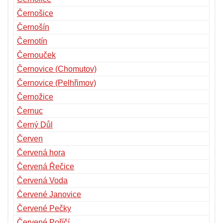
Černošice
Černošín
Černotín
Černouček
Černovice (Chomutov)
Černovice (Pelhřimov)
Černožice
Černuc
Černý Důl
Červen
Červená hora
Červená Řečice
Červená Voda
Červené Janovice
Červené Pečky
Červené Poříčí