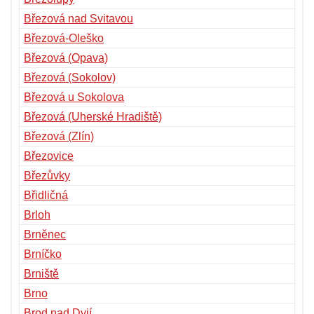
Březová nad Svitavou
Březová-Oleško
Březová (Opava)
Březová (Sokolov)
Březová u Sokolova
Březová (Uherské Hradiště)
Březová (Zlín)
Březovice
Březůvky
Břidličná
Brloh
Brněnec
Brníčko
Brniště
Brno
Brod nad Dyjí