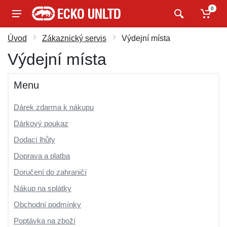
0
Úvod
Zákaznický servis
Výdejní místa
Výdejní místa
Menu
Dárek zdarma k nákupu
Dárkový poukaz
Dodací lhůty
Doprava a platba
Doručení do zahraničí
Nákup na splátky
Obchodní podmínky
Poptávka na zboží