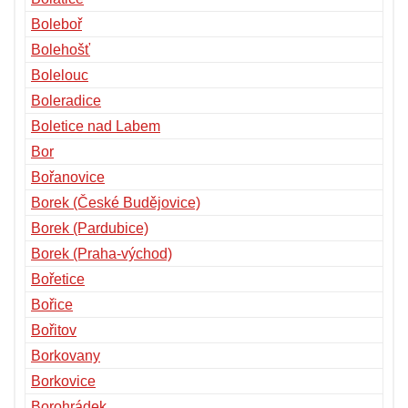
Boleboř
Bolehošť
Bolelouc
Boleradice
Boletice nad Labem
Bor
Bořanovice
Borek (České Budějovice)
Borek (Pardubice)
Borek (Praha-východ)
Bořetice
Bořice
Bořitov
Borkovany
Borkovice
Borohrádek