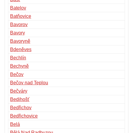
Batelov
Batňovice
Bavorov
Bavory
Bavoryně
Bdeněves
Bechlín
Bechyně
Bečov
Bečov nad Teplou
Bečváry
Bedihošť
Bedřichov
Bedřichovice
Belá
Bělá Nad Radbuzou