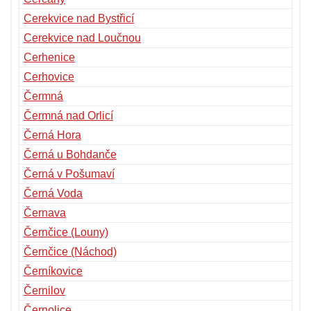
Cerekvice nad Bystřicí
Cerekvice nad Loučnou
Cerhenice
Cerhovice
Čermná
Čermná nad Orlicí
Černá Hora
Černá u Bohdanče
Černá v Pošumaví
Černá Voda
Černava
Černčice (Louny)
Černčice (Náchod)
Černíkovice
Černilov
Černolice