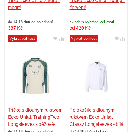
Tílko Ecko Unltd. Andre -
Tričko Ecko Unltd. Young -
modré
červené
do 14-18 dnů od objednání
skladem vybrané velikosti
337
Kč
od 420
Kč
Vybrat velikost
Vybrat velikost
Tričko s dlouhým rukávem
Polokošile s dlouhým
Ecko Unltd. TrainingTwo
rukávem Ecko Unltd.
Longsleeves - béžové-
Classy Longsleeves - bílá
zelené
do 14-18 dnů od objednání
do 14-18 dnů od objednání