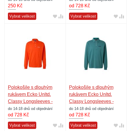
250
Kč
od 728
Kč
Vybrat velikost
Vybrat velikost
Polokošile s dlouhým
Polokošile s dlouhým
rukávem Ecko Unltd.
rukávem Ecko Unltd.
Classy Longsleeves -
Classy Longsleeves -
oranžová
zelená
do 14-18 dnů od objednání
do 14-18 dnů od objednání
od 728
Kč
od 728
Kč
Vybrat velikost
Vybrat velikost