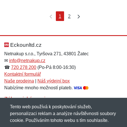
1
2
Eckounltd.cz
Netnakup s.r.o., Tyršova 271, 43801 Žatec
✉
info@netnakup.cz
☎
720 278 200
(Po-Pá 8:00-16:30)
Kontaktní formulář
Naše prodejna
|
Náš výdejní box
Nabízíme mnoho možností plateb.
Zákaznický servis
Tento web používá k poskytování služeb,
Novinky emailem
personalizaci reklam a analýze návštěvnosti soubory
cookie. Používáním tohoto webu s tím souhlasíte.