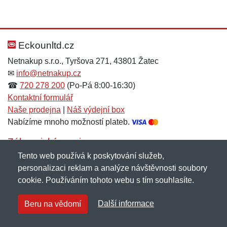
Eckounltd.cz
Netnakup s.r.o., Tyršova 271, 43801 Žatec
✉
info@netnakup.cz
☎
720 278 200
(Po-Pá 8:00-16:30)
Kontaktní formulář
Naše prodejna
|
Náš výdejní box
Nabízíme mnoho možností plateb.
Zákaznický servis
Tento web používá k poskytování služeb,
Novinky emailem
personalizaci reklam a analýze návštěvnosti soubory
cookie. Používáním tohoto webu s tím souhlasíte.
Copyright © 2007-2026 (19 let s vámi)
Netnakup.cz
&
Další informace
Beru na vědomí
NetIQ
. Všechna práva vyhrazena.