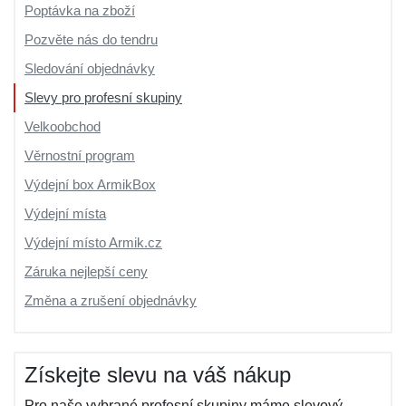
Poptávka na zboží
Pozvěte nás do tendru
Sledování objednávky
Slevy pro profesní skupiny
Velkoobchod
Věrnostní program
Výdejní box ArmikBox
Výdejní místa
Výdejní místo Armik.cz
Záruka nejlepší ceny
Změna a zrušení objednávky
Získejte slevu na váš nákup
Pro naše vybrané profesní skupiny máme slevový