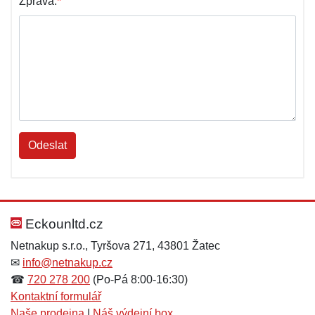
Zpráva:
*
Odeslat
Eckounltd.cz
Netnakup s.r.o., Tyršova 271, 43801 Žatec
✉
info@netnakup.cz
☎
720 278 200
(Po-Pá 8:00-16:30)
Kontaktní formulář
Naše prodejna
|
Náš výdejní box