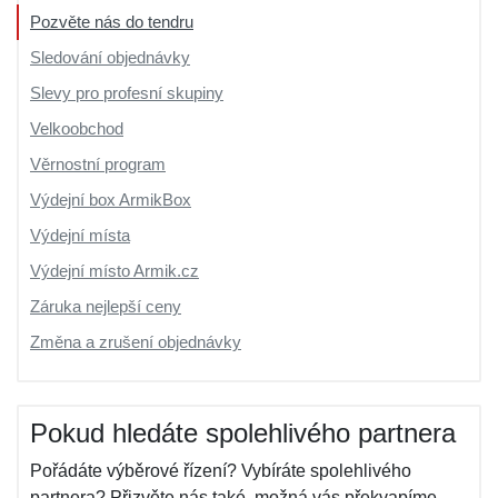
Pozvěte nás do tendru
Sledování objednávky
Slevy pro profesní skupiny
Velkoobchod
Věrnostní program
Výdejní box ArmikBox
Výdejní místa
Výdejní místo Armik.cz
Záruka nejlepší ceny
Změna a zrušení objednávky
Pokud hledáte spolehlivého partnera
Pořádáte výběrové řízení? Vybíráte spolehlivého
partnera? Přizvěte nás také, možná vás překvapíme...