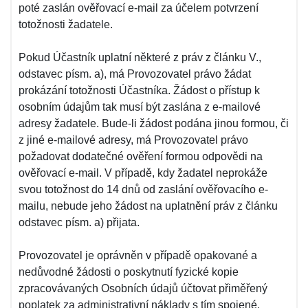
poté zaslán ověřovací e-mail za účelem potvrzení
totožnosti žadatele.
Pokud Účastník uplatní některé z práv z článku V.,
odstavec písm. a), má Provozovatel právo žádat
prokázání totožnosti Účastníka. Žádost o přístup k
osobním údajům tak musí být zaslána z e-mailové
adresy žadatele. Bude-li žádost podána jinou formou, či
z jiné e-mailové adresy, má Provozovatel právo
požadovat dodatečné ověření formou odpovědi na
ověřovací e-mail. V případě, kdy žadatel neprokáže
svou totožnost do 14 dnů od zaslání ověřovacího e-
mailu, nebude jeho žádost na uplatnění práv z článku
odstavec písm. a) přijata.
Provozovatel je oprávněn v případě opakované a
nedůvodné žádosti o poskytnutí fyzické kopie
zpracovávaných Osobních údajů účtovat přiměřený
poplatek za administrativní náklady s tím spojené.