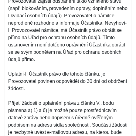
Provozovatel zajistil odstranění takto vzniklého stavu
(např. blokováním, provedením opravy, doplněním nebo
likvidací osobních údajů). Provozovatel o námitce
neprodleně rozhodne a informuje Účastníka. Nevyhoví-
li Provozovatel námitce, má Účastník právo obrátit se
přímo na Úřad pro ochranu osobních údajů. Tímto
ustanovením není dotčeno oprávnění Účastníka obrátit
se se svým podnětem na Úřad pro ochranu osobních
údajů přímo.
Uplatní-li Účastník právo dle tohoto článku, je
Provozovatel povinen odpovědět do 30 dní od obdržení
žádosti.
Přijetí žádosti o uplatnění práva z článku V., bodu
písmena a) 1) a 6) je možné pouze prostřednictvím
datové zprávy nebo dopisem s úředně ověřeným
podpisem na adresu sídla společnosti. Součástí žádosti
je nezbytné uvést e-mailovou adresu, na kterou bude