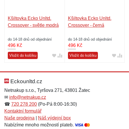
Kšiltovka Ecko Unltd.
Kšiltovka Ecko Unltd.
Crossover - světle modrá
Crossover - černá
do 14-18 dnů od objednání
do 14-18 dnů od objednání
496
Kč
496
Kč
Vložit do košíku
Vložit do košíku
Eckounltd.cz
Netnakup s.r.o., Tyršova 271, 43801 Žatec
✉
info@netnakup.cz
☎
720 278 200
(Po-Pá 8:00-16:30)
Kontaktní formulář
Naše prodejna
|
Náš výdejní box
Nabízíme mnoho možností plateb.