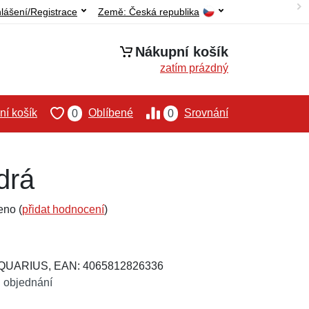
hlášení/Registrace
Země:
Česká republika
Nákupní košík
zatím prázdný
í košík
Oblíbené
Srovnání
0
0
drá
eno (
přidat hodnocení
)
QUARIUS, EAN: 4065812826336
 objednání