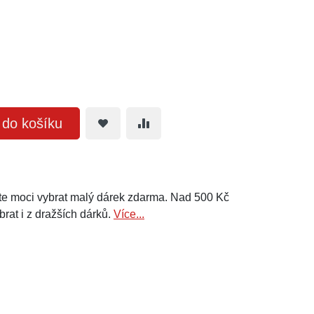
t do košíku
e moci vybrat malý dárek zdarma. Nad 500 Kč
brat i z dražších dárků.
Více...