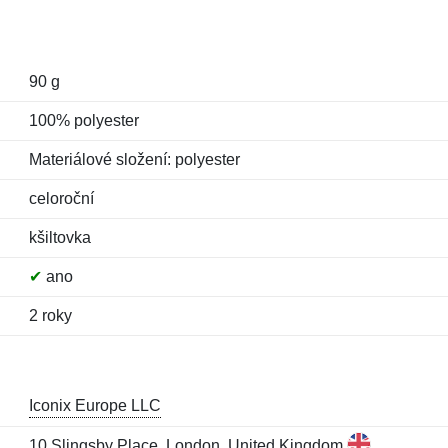
90 g
100% polyester
Materiálové složení: polyester
celoroční
kšiltovka
✔
ano
2 roky
Iconix Europe LLC
10 Slingsby Place, London, United Kingdom