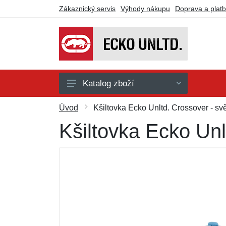
Zákaznický servis
Výhody nákupu
Doprava a plat
Katalog zboží
Doplňky
Úvod
Kšiltovka Ecko Unltd. Crossover - sv
Košile
Kšiltovka Ecko Unl
Kalhoty
Kraťasy
Mikiny a svetry
Trička a tílka
Dárkové poukazy