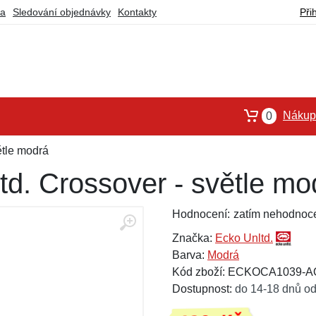
ba
Sledování objednávky
Kontakty
Při
Nákupn
0
ětle modrá
td. Crossover - světle mo
Hodnocení:
zatím nehodnoc
Značka:
Ecko Unltd.
Barva:
Modrá
Kód zboží: ECKOCA1039-A
Dostupnost:
do 14-18 dnů od