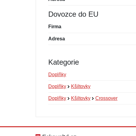
Dovozce do EU
Firma
Adresa
Kategorie
Doplňky
Doplňky
Kšiltovky
Doplňky
Kšiltovky
Crossover
Nová recenze
Nový dotaz
Hodnocení:
Jméno:
*
*