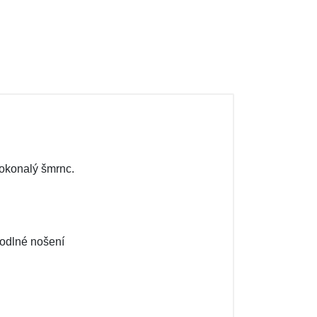
dokonalý šmrnc.
hodlné nošení