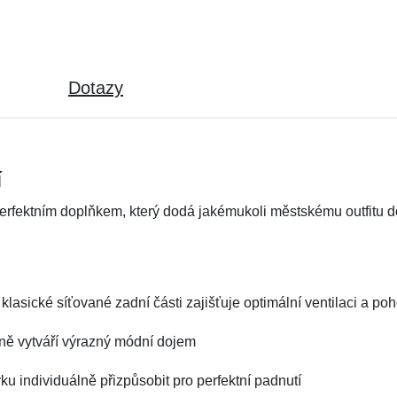
Dotazy
í
 perfektním doplňkem, který dodá jakémukoli městskému outfitu 
klasické síťované zadní části zajišťuje optimální ventilaci a po
aně vytváří výrazný módní dojem
vku individuálně přizpůsobit pro perfektní padnutí