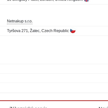
Netnakup s.r.o.
Tyršova 271, Žatec, Czech Republic
Jméno:
E-mail:
*
*
E-mail:
*