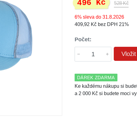
496 Kč
528 Kč
6% sleva do 31.8.2026
409,92 Kč bez DPH 21%
Počet:
Vloži
DÁREK ZDARMA
Ke každému nákupu si budet
a 2 000 Kč si budete moci vy