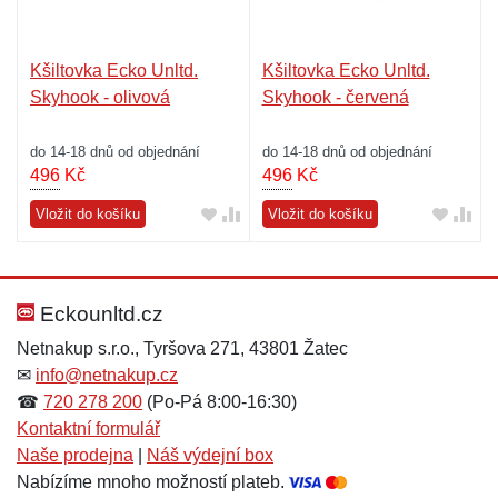
Kšiltovka Ecko Unltd.
Kšiltovka Ecko Unltd.
Skyhook - olivová
Skyhook - červená
do 14-18 dnů od objednání
do 14-18 dnů od objednání
496
Kč
496
Kč
Vložit do košíku
Vložit do košíku
Eckounltd.cz
Netnakup s.r.o., Tyršova 271, 43801 Žatec
✉
info@netnakup.cz
☎
720 278 200
(Po-Pá 8:00-16:30)
Kontaktní formulář
Naše prodejna
|
Náš výdejní box
Nabízíme mnoho možností plateb.