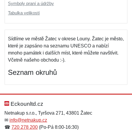
Symboly praní a údržby
Tabulka velikostí
Sídlíme ve městě Žatec v okrese Louny. Žatec je město,
které je zapsáno na seznamu UNESCO a nabízí
mnoho památek i dalších míst, které můžete navštívit.
Včetně našeho obchodu :-).
Seznam okruhů
Eckounltd.cz
Netnakup s.r.o., Tyršova 271, 43801 Žatec
✉
info@netnakup.cz
☎
720 278 200
(Po-Pá 8:00-16:30)