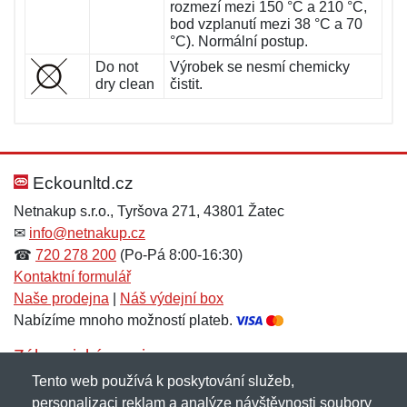
rozmezí mezi 150 °C a 210 °C,
bod vzplanutí mezi 38 °C a 70
°C). Normální postup.
Do not
Výrobek se nesmí chemicky
dry clean
čistit.
Eckounltd.cz
Netnakup s.r.o., Tyršova 271, 43801 Žatec
✉
info@netnakup.cz
☎
720 278 200
(Po-Pá 8:00-16:30)
Kontaktní formulář
Naše prodejna
|
Náš výdejní box
Nabízíme mnoho možností plateb.
Zákaznický servis
Tento web používá k poskytování služeb,
Novinky emailem
personalizaci reklam a analýze návštěvnosti soubory