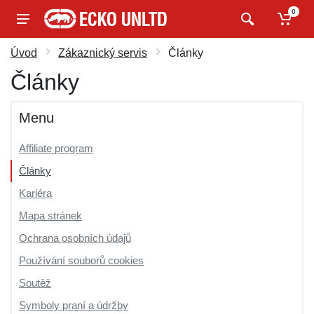
0
Úvod
Zákaznický servis
Články
Články
Menu
Affiliate program
Články
Kariéra
Mapa stránek
Ochrana osobních údajů
Používání souborů cookies
Soutěž
Symboly praní a údržby