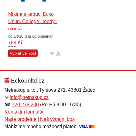
Mikina s kapucí Ecko
Unltd. College Hoody -
modrá
do 14-18 dnů od objednání
789
Kč
Vybrat velikost
Eckounltd.cz
Netnakup s.r.o., Tyršova 271, 43801 Žatec
✉
info@netnakup.cz
☎
720 278 200
(Po-Pá 8:00-16:30)
Kontaktní formulář
Naše prodejna
|
Náš výdejní box
Nabízíme mnoho možností plateb.