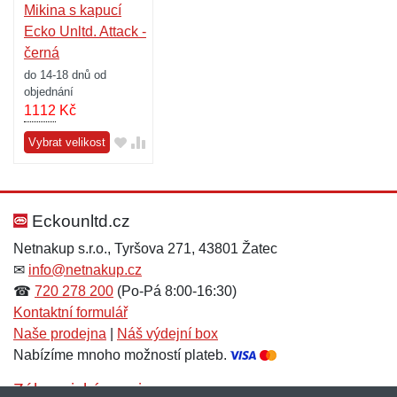
Mikina s kapucí
Ecko Unltd. Attack -
černá
do 14-18 dnů od
objednání
1112
Kč
Vybrat velikost
Eckounltd.cz
Netnakup s.r.o., Tyršova 271, 43801 Žatec
✉
info@netnakup.cz
☎
720 278 200
(Po-Pá 8:00-16:30)
Kontaktní formulář
Naše prodejna
|
Náš výdejní box
Nabízíme mnoho možností plateb.
Zákaznický servis