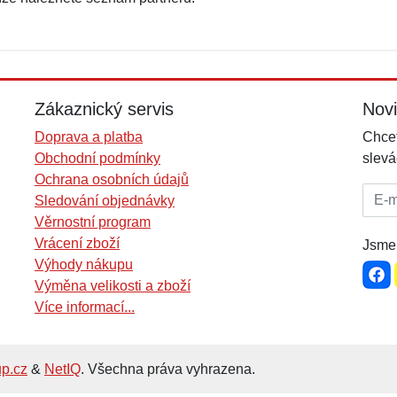
Zákaznický servis
Nov
Doprava a platba
Chcet
Obchodní podmínky
slevá
Ochrana osobních údajů
E-mai
Sledování objednávky
Věrnostní program
Vrácení zboží
Jsme 
Výhody nákupu
Výměna velikosti a zboží
Více informací...
p.cz
&
NetIQ
. Všechna práva vyhrazena.