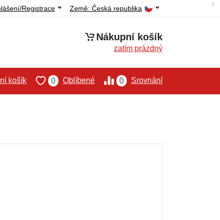
hlášení/Registrace
Země:
Česká republika
Nákupní košík
zatím prázdný
í košík
Oblíbené
Srovnání
0
0