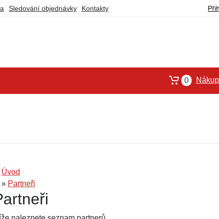
ba
Sledování objednávky
Kontakty
Při
Nákupn
0
Úvod
»
Partneři
Partneři
íže naleznete seznam partnerů.