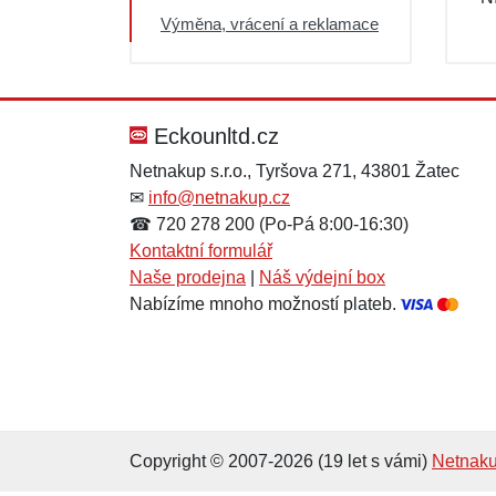
Výprodej
Výměna, vrácení a reklamace
Eckounltd.cz
Netnakup s.r.o., Tyršova 271, 43801 Žatec
✉
info@netnakup.cz
☎ 720 278 200 (Po-Pá 8:00-16:30)
Kontaktní formulář
Naše prodejna
|
Náš výdejní box
Nabízíme mnoho možností plateb.
Copyright © 2007-2026 (19 let s vámi)
Netnaku