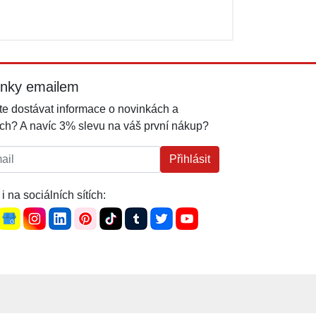
inky emailem
e dostávat informace o novinkách a
ch? A navíc 3% slevu na váš první nákup?
l:
Přihlásit
i na sociálních sítích: