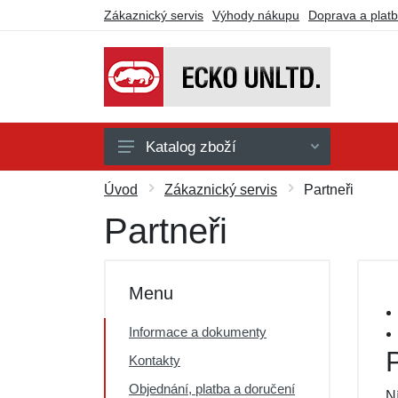
Zákaznický servis
Výhody nákupu
Doprava a plat
Katalog zboží
Doplňky
Úvod
Zákaznický servis
Partneři
Košile
Partneři
Kalhoty
Kraťasy
Menu
Mikiny a svetry
Informace a dokumenty
Trička a tílka
Kontakty
Dárkové poukazy
Objednání, platba a doručení
N