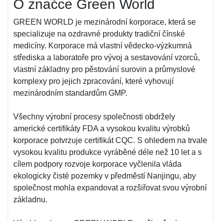
O značce Green World
GREEN WORLD je mezinárodní korporace, která se
specializuje na ozdravné produkty tradiční čínské
medicíny. Korporace má vlastní vědecko-výzkumná
střediska a laboratoře pro vývoj a sestavování vzorců,
vlastní základny pro pěstování surovin a průmyslové
komplexy pro jejich zpracování, které vyhovují
mezinárodním standardům GMP.
Všechny výrobní procesy společnosti obdržely
americké certifikáty FDA a vysokou kvalitu výrobků
korporace potvrzuje certifikát CQC. S ohledem na trvale
vysokou kvalitu produkce vyráběné déle než 10 let a s
cílem podpory rozvoje korporace vyčlenila vláda
ekologicky čisté pozemky v předměstí Nanjingu, aby
společnost mohla expandovat a rozšiřovat svou výrobní
základnu.