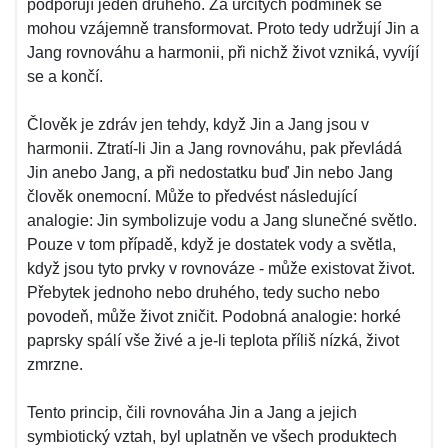
podporují jeden druhého. Za určitých podmínek se
mohou vzájemně transformovat. Proto tedy udržují Jin a
Jang rovnováhu a harmonii, při nichž život vzniká, vyvíjí
se a končí.
Člověk je zdráv jen tehdy, když Jin a Jang jsou v
harmonii. Ztratí-li Jin a Jang rovnováhu, pak převládá
Jin anebo Jang, a při nedostatku buď Jin nebo Jang
člověk onemocní. Může to předvést následující
analogie: Jin symbolizuje vodu a Jang slunečné světlo.
Pouze v tom případě, když je dostatek vody a světla,
když jsou tyto prvky v rovnováze - může existovat život.
Přebytek jednoho nebo druhého, tedy sucho nebo
povodeň, může život zničit. Podobná analogie: horké
paprsky spálí vše živé a je-li teplota příliš nízká, život
zmrzne.
Tento princip, čili rovnováha Jin a Jang a jejich
symbiotický vztah, byl uplatněn ve všech produktech