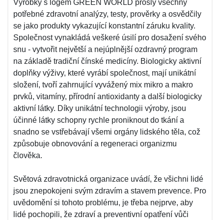
Výrobky s logem GREEN WORLD prošly všechny
potřebné zdravotní analýzy, testy, prověrky a osvědčily
se jako produkty vykazující konstantní záruku kvality.
Společnost vynakládá veškeré úsilí pro dosažení svého
snu - vytvořit největší a nejúplnější ozdravný program
na základě tradiční čínské medicíny. Biologicky aktivní
doplňky výživy, které vyrábí společnost, mají unikátní
složení, tvoří zahrnující vyvážený mix mikro a makro
prvků, vitamíny, přírodní antioxidanty a další biologicky
aktivní látky. Díky unikátní technologii výroby, jsou
účinné látky schopny rychle proniknout do tkání a
snadno se vstřebávají všemi orgány lidského těla, což
způsobuje obnovování a regeneraci organizmu
člověka.
Světová zdravotnická organizace uvádí, že všichni lidé
jsou znepokojeni svým zdravím a stavem prevence. Pro
uvědomění si tohoto problému, je třeba nejprve, aby
lidé pochopili, že zdraví a preventivní opatření vůči