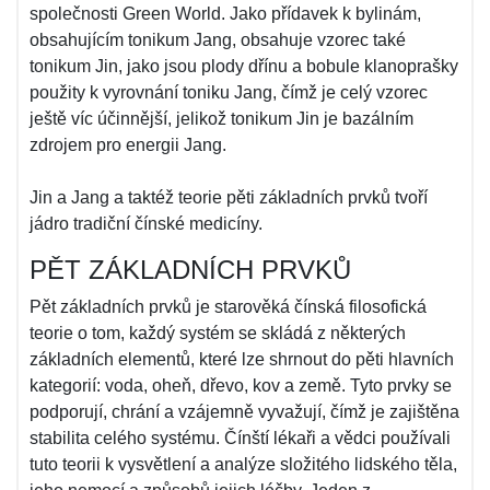
společnosti Green World. Jako přídavek k bylinám,
obsahujícím tonikum Jang, obsahuje vzorec také
tonikum Jin, jako jsou plody dřínu a bobule klanoprašky
použity k vyrovnání toniku Jang, čímž je celý vzorec
ještě víc účinnější, jelikož tonikum Jin je bazálním
zdrojem pro energii Jang.
Jin a Jang a taktéž teorie pěti základních prvků tvoří
jádro tradiční čínské medicíny.
PĚT ZÁKLADNÍCH PRVKŮ
Pět základních prvků je starověká čínská filosofická
teorie o tom, každý systém se skládá z některých
základních elementů, které lze shrnout do pěti hlavních
kategorií: voda, oheň, dřevo, kov a země. Tyto prvky se
podporují, chrání a vzájemně vyvažují, čímž je zajištěna
stabilita celého systému. Čínští lékaři a vědci používali
tuto teorii k vysvětlení a analýze složitého lidského těla,