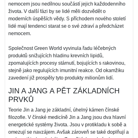
nemocem jsou nedílnou součástí jejich každodenního
života. V další fázi by se lidé měli dozvědět o
moderních úspěších vědy. S příchodem nového století
lidé mají tendenci starat se o své zdraví a předcházet
nemocem.
Společnost Green World vyvinula řadu léčebných
produktů snižujících hladinu krevních lipidů,
zpomalujících procesy stárnutí, bojujících s rakovinou,
stejně jako regulujících imunitní reakce. Od okamžiku
zavedení již prospěly tyto produkty milionům lidí.
JIN A JANG A PĚT ZÁKLADNÍCH
PRVKŮ
Teorie Jin a Jang je základní, úhelný kámen čínské
filozofie. V čínské medicíně Jin a Jang jsou dva hlavní
energetické systémy života. Jsou v protikladu k sobě a
omezují se navzájem. Avšak zároveň se také doplňují a