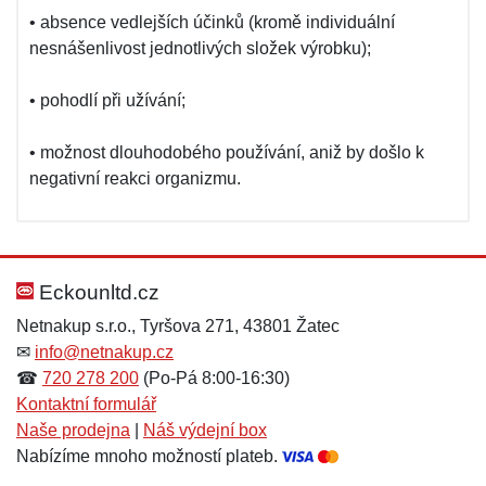
• absence vedlejších účinků (kromě individuální
nesnášenlivost jednotlivých složek výrobku);
• pohodlí při užívání;
• možnost dlouhodobého používání, aniž by došlo k
negativní reakci organizmu.
Eckounltd.cz
Netnakup s.r.o., Tyršova 271, 43801 Žatec
✉
info@netnakup.cz
☎
720 278 200
(Po-Pá 8:00-16:30)
Kontaktní formulář
Naše prodejna
|
Náš výdejní box
Nabízíme mnoho možností plateb.