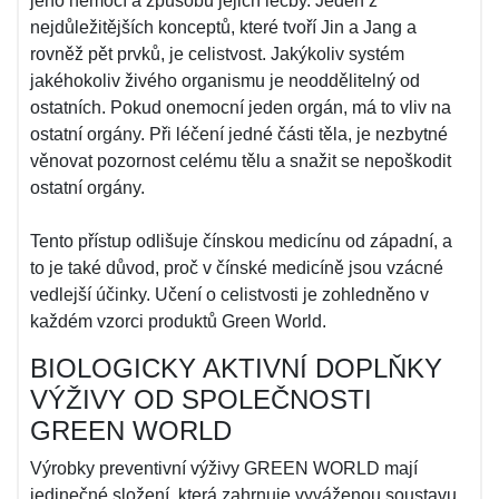
jeho nemocí a způsobů jejich léčby. Jeden z
nejdůležitějších konceptů, které tvoří Jin a Jang a
rovněž pět prvků, je celistvost. Jakýkoliv systém
jakéhokoliv živého organismu je neoddělitelný od
ostatních. Pokud onemocní jeden orgán, má to vliv na
ostatní orgány. Při léčení jedné části těla, je nezbytné
věnovat pozornost celému tělu a snažit se nepoškodit
ostatní orgány.
Tento přístup odlišuje čínskou medicínu od západní, a
to je také důvod, proč v čínské medicíně jsou vzácné
vedlejší účinky. Učení o celistvosti je zohledněno v
každém vzorci produktů Green World.
BIOLOGICKY AKTIVNÍ DOPLŇKY
VÝŽIVY OD SPOLEČNOSTI
GREEN WORLD
Výrobky preventivní výživy GREEN WORLD mají
jedinečné složení, která zahrnuje vyváženou soustavu