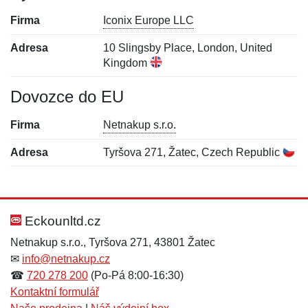
Firma
Iconix Europe LLC
Adresa
10 Slingsby Place, London, United
Kingdom
Dovozce do EU
Firma
Netnakup s.r.o.
Adresa
Tyršova 271, Žatec, Czech Republic
Nová recenze
Nový dotaz
Hodnocení:
Jméno:
*
*
Eckounltd.cz
Netnakup s.r.o., Tyršova 271, 43801 Žatec
✉
info@netnakup.cz
Jméno:
E-mail:
*
*
☎
720 278 200
(Po-Pá 8:00-16:30)
Kontaktní formulář