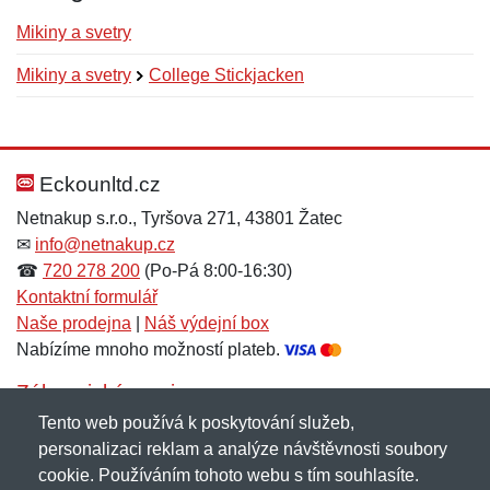
Mikiny a svetry
Mikiny a svetry
College Stickjacken
Nová recenze
Nový dotaz
Hodnocení:
Jméno:
*
*
Eckounltd.cz
Netnakup s.r.o., Tyršova 271, 43801 Žatec
✉
info@netnakup.cz
Jméno:
E-mail:
*
*
☎
720 278 200
(Po-Pá 8:00-16:30)
Kontaktní formulář
Naše prodejna
|
Náš výdejní box
Nabízíme mnoho možností plateb.
E-mail:
*
Zpráva
*
Zákaznický servis
Tento web používá k poskytování služeb,
Novinky emailem
personalizaci reklam a analýze návštěvnosti soubory
cookie. Používáním tohoto webu s tím souhlasíte.
Zpráva
*