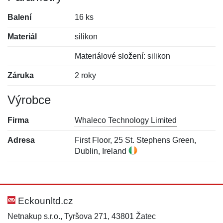
Balení
16 ks
Materiál
silikon
Materiálové složení: silikon
Záruka
2 roky
Výrobce
Firma
Whaleco Technology Limited
Adresa
First Floor, 25 St. Stephens Green,
Dublin, Ireland
Nová recenze
Nový dotaz
Hodnocení:
Jméno:
*
*
Eckounltd.cz
Netnakup s.r.o., Tyršova 271, 43801 Žatec