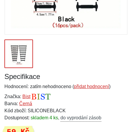
Specifikace
Hodnocení:
zatím nehodnoceno (
přidat hodnocení
)
Značka:
Bist
Barva:
Černá
Kód zboží: SILICONEBLACK
Dostupnost:
skladem 4 ks
,
do vyprodání zásob