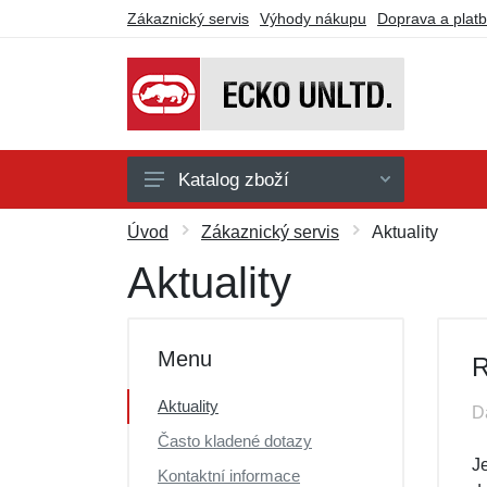
Zákaznický servis
Výhody nákupu
Doprava a plat
Katalog zboží
Doplňky
Úvod
Zákaznický servis
Aktuality
Košile
Aktuality
Kalhoty
Kraťasy
Menu
R
Mikiny a svetry
Aktuality
D
Trička a tílka
Často kladené dotazy
Dárkové poukazy
J
Kontaktní informace