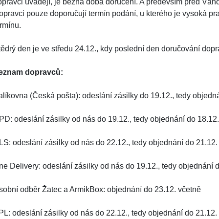
pravci uvádějí, je běžná doba doručení. A především před Vánoci 
opravci pouze doporučují termín podání, u kterého je vysoká pr
ermínu.
tědrý den je ve středu 24.12., kdy poslední den doručování dopra
eznam dopravců:
alíkovna (Česká pošta): odeslání zásilky do 19.12., tedy objedn
PD: odeslání zásilky od nás do 19.12., tedy objednání do 18.12
LS: odeslání zásilky od nás do 22.12., tedy objednání do 21.12.
ne Delivery: odeslání zásilky od nás do 19.12., tedy objednání 
sobní odběr Žatec a ArmikBox: objednání do 23.12. včetně
PL: odeslání zásilky od nás do 22.12., tedy objednání do 21.12.