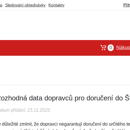
ba
Sledování objednávky
Kontakty
Při
Nákupn
0
ozhodná data dopravců pro doručení do Š
atum přidání: 23.11.2025
e důležité zmínit, že dopravci negarantují doručení do určitého 