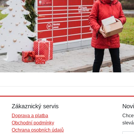
Zákaznický servis
Nov
Doprava a platba
Chcet
Obchodní podmínky
slevá
Ochrana osobních údajů