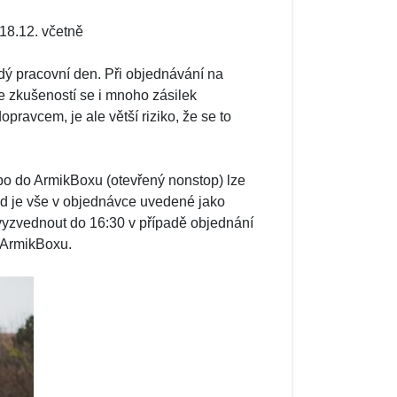
 18.12. včetně
ý pracovní den. Při objednávání na
 zkušeností se i mnoho zásilek
pravcem, je ale větší riziko, že se to
bo do ArmikBoxu (otevřený nonstop) lze
kud je vše v objednávce uvedené jako
 vyzvednout do 16:30 v případě objednání
o ArmikBoxu.