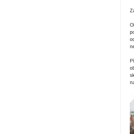
Z
O
p
o
n
P
o
s
n