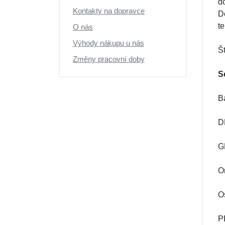
do
Výprodej
Kontakty na dopravce
D
t
O nás
Výhody nákupu u nás
Š
Změny pracovní doby
S
B
D
G
O
O
P