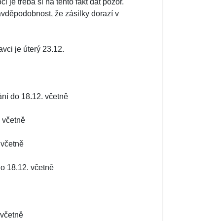
je třeba si na tento fakt dát pozor.
avděpodobnost, že zásilky dorazí v
vci je úterý 23.12.
ání do 18.12. včetně
. včetně
 včetně
do 18.12. včetně
 včetně