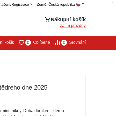
hlášení/Registrace
Země:
Česká republika
Nákupní košík
zatím prázdný
í košík
Oblíbené
Srovnání
0
0
tědrého dne 2025
termínu nikdy. Doba doručení, kterou