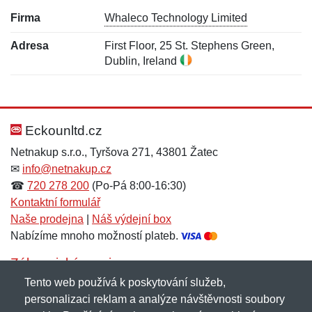
Firma
Whaleco Technology Limited
Adresa
First Floor, 25 St. Stephens Green,
Dublin, Ireland
Nová recenze
Nový dotaz
Hodnocení:
Jméno:
*
*
Eckounltd.cz
Netnakup s.r.o., Tyršova 271, 43801 Žatec
✉
info@netnakup.cz
Jméno:
E-mail:
*
*
☎
720 278 200
(Po-Pá 8:00-16:30)
Kontaktní formulář
Naše prodejna
|
Náš výdejní box
Nabízíme mnoho možností plateb.
E-mail:
*
Zpráva
*
Zákaznický servis
Tento web používá k poskytování služeb,
Novinky emailem
personalizaci reklam a analýze návštěvnosti soubory