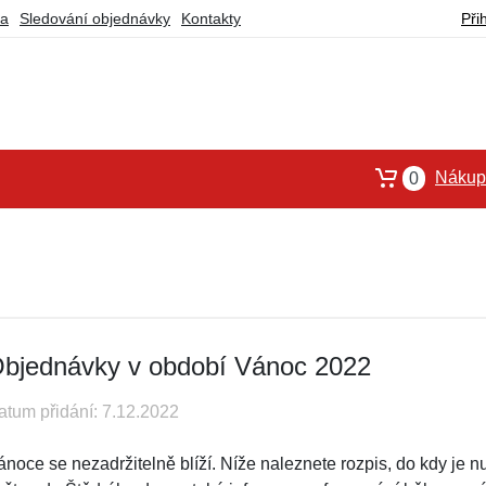
ba
Sledování objednávky
Kontakty
Při
Nákupn
0
bjednávky v období Vánoc 2022
atum přidání: 7.12.2022
ánoce se nezadržitelně blíží. Níže naleznete rozpis, do kdy je 