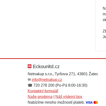
Na
m
s
Z
J
Eckounltd.cz
Netnakup s.r.o., Tyršova 271, 43801 Žatec
✉
info@netnakup.cz
☎ 720 278 200 (Po-Pá 8:00-16:30)
Kontaktní formulář
Naše prodejna
|
Náš výdejní box
Nabízíme mnoho možností plateb.