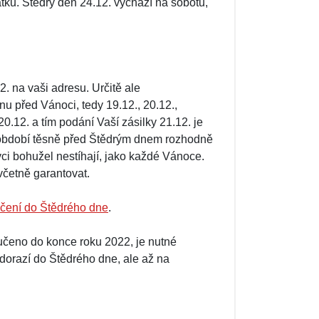
ků. Štědrý den 24.12. vychází na sobotu,
. na vaši adresu. Určitě ale
u před Vánoci, tedy 19.12., 20.12.,
0.12. a tím podání Vaší zásilky 21.12. je
období těsně před Štědrým dnem rozhodně
ci bohužel nestíhají, jako každé Vánoce.
včetně garantovat.
čení do Štědrého dne
.
učeno do konce roku 2022, je nutné
dorazí do Štědrého dne, ale až na