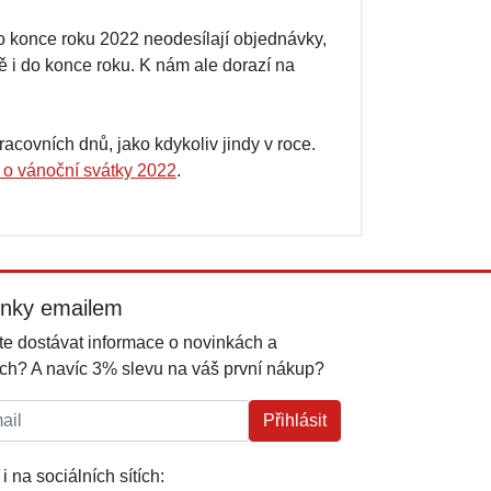
 do konce roku 2022 neodesílají objednávky,
 i do konce roku. K nám ale dorazí na
covních dnů, jako kdykoliv jindy v roce.
 o vánoční svátky 2022
.
inky emailem
e dostávat informace o novinkách a
ch? A navíc 3% slevu na váš první nákup?
l:
Přihlásit
i na sociálních sítích: