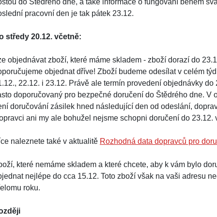
oštou do Štědrého dne, a také informace o fungování během svát
oslední pracovní den je tak pátek 23.12.
o středy 20.12. včetně:
ze objednávat zboží, které máme skladem - zboží dorazí do 23.12
oporučujeme objednat dříve! Zboží budeme odesílat v celém týdn
.12., 22.12. i 23.12. Právě ale termín provedení objednávky do 2
asto doporučovaný pro bezpečné doručení do Štědrého dne. V 
ení doručování zásilek hned následující den od odeslání, doprav
opravci ani my ale bohužel nejsme schopni doručení do 23.12. 
íce naleznete také v aktualitě
Rozhodná data dopravců pro doru
boží, které nemáme skladem a které chcete, aby k vám bylo dor
bjednat nejlépe do cca 15.12. Toto zboží však na vaši adresu ne
řelomu roku.
ozději