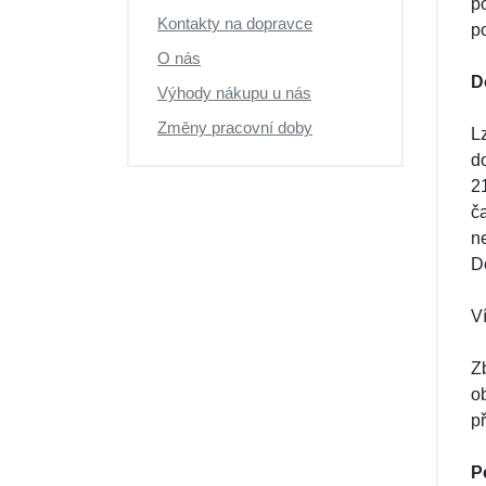
p
Výprodej
Kontakty na dopravce
p
O nás
D
Výhody nákupu u nás
Změny pracovní doby
L
d
21
č
n
D
V
Z
o
p
P