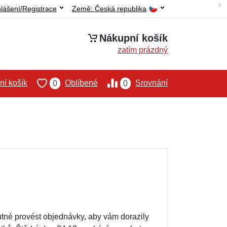
hlášení/Registrace
Země:
Česká republika
Nákupní košík
zatím prázdný
í košík
Oblíbené
Srovnání
0
0
nutné provést objednávky, aby vám dorazily