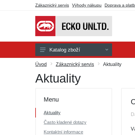
Zákaznický servis
Výhody nákupu
Doprava a plat
Katalog zboží
Doplňky
Úvod
Zákaznický servis
Aktuality
Košile
Aktuality
Kalhoty
Kraťasy
Menu
O
Mikiny a svetry
Aktuality
D
Trička a tílka
Často kladené dotazy
Dárkové poukazy
V
Kontaktní informace