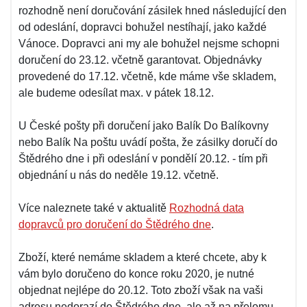
rozhodně není doručování zásilek hned následující den
od odeslání, dopravci bohužel nestíhají, jako každé
Vánoce. Dopravci ani my ale bohužel nejsme schopni
doručení do 23.12. včetně garantovat. Objednávky
provedené do 17.12. včetně, kde máme vše skladem,
ale budeme odesílat max. v pátek 18.12.
U České pošty při doručení jako Balík Do Balíkovny
nebo Balík Na poštu uvádí pošta, že zásilky doručí do
Štědrého dne i při odeslání v pondělí 20.12. - tím při
objednání u nás do neděle 19.12. včetně.
Více naleznete také v aktualitě
Rozhodná data
dopravců pro doručení do Štědrého dne
.
Zboží, které nemáme skladem a které chcete, aby k
vám bylo doručeno do konce roku 2020, je nutné
objednat nejlépe do 20.12. Toto zboží však na vaši
adresu nedorazí do Štědrého dne, ale až na přelomu