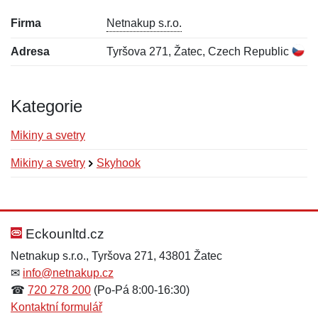
Firma
Netnakup s.r.o.
Adresa
Tyršova 271, Žatec, Czech Republic
Kategorie
Mikiny a svetry
Mikiny a svetry
Skyhook
Nová recenze
Nový dotaz
Hodnocení:
Jméno:
*
*
Eckounltd.cz
Netnakup s.r.o., Tyršova 271, 43801 Žatec
✉
info@netnakup.cz
Jméno:
E-mail:
*
*
☎
720 278 200
(Po-Pá 8:00-16:30)
Kontaktní formulář