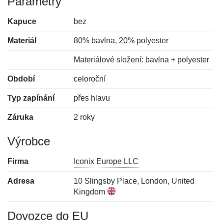
Parametry
Kapuce
bez
Materiál
80% bavlna, 20% polyester
Materiálové složení: bavlna + polyester
Období
celoroční
Typ zapínání
přes hlavu
Záruka
2 roky
Výrobce
Firma
Iconix Europe LLC
Adresa
10 Slingsby Place, London, United
Kingdom
Dovozce do EU