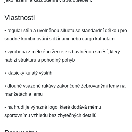
jako ležérní a každodenní vrstva oblečení.
Vlastnosti
• regular střih a uvolněnou siluetu se standardní délkou pro
snadné kombinování s džínami nebo cargo kalhotami
• vyrobena z měkkého žerzeje s bavlněnou směsí, který
nabízí strukturu a pohodlný pohyb
• klasický kulatý výstřih
• dlouhé vsazené rukávy zakončené žebrovanými lemy na
manžetách a lemu
• na hrudi je výrazné logo, které dodává mému
sportovnímu vzhledu bez zbytečných detailů