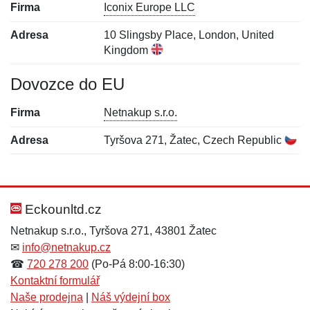
Firma
Iconix Europe LLC
Adresa
10 Slingsby Place, London, United
Kingdom
Dovozce do EU
Firma
Netnakup s.r.o.
Adresa
Tyršova 271, Žatec, Czech Republic
Nová recenze
Nový dotaz
Hodnocení:
Jméno:
*
*
Eckounltd.cz
Netnakup s.r.o., Tyršova 271, 43801 Žatec
✉
info@netnakup.cz
Jméno:
E-mail:
*
*
☎
720 278 200
(Po-Pá 8:00-16:30)
Kontaktní formulář
Naše prodejna
|
Náš výdejní box