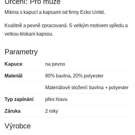
Určení: Pro muže
Mikina s kapucí a kapsami od firmy Ecko Unltd.
Kvalitně a pevně zpracovaná. S velkým motivem vpředu a
velkou klokaní kapsou.
Parametry
Kapuce
na pevno
Materiál
80% bavlna, 20% polyester
Materiálové složení: bavlna + polyester
Typ zapínání
přes hlavu
Záruka
2 roky
Výrobce