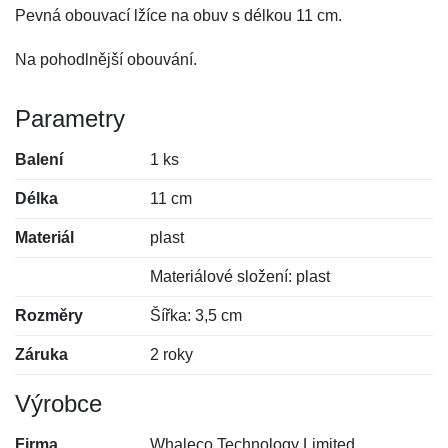
Pevná obouvací lžíce na obuv s délkou 11 cm.
Na pohodlnější obouvání.
Parametry
Balení
1 ks
Délka
11 cm
Materiál
plast
Materiálové složení: plast
Rozměry
Šířka: 3,5 cm
Záruka
2 roky
Výrobce
Firma
Whaleco Technology Limited