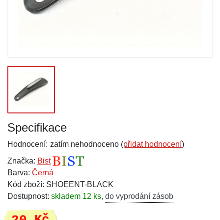
Specifikace
Hodnocení:
zatím nehodnoceno (
přidat hodnocení
)
Značka:
Bist
Barva:
Černá
Kód zboží: SHOEENT-BLACK
Dostupnost:
skladem 12 ks
,
do vyprodání zásob