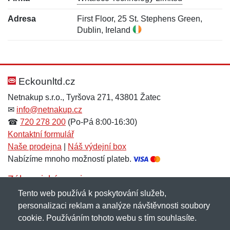
Adresa
First Floor, 25 St. Stephens Green,
Dublin, Ireland
Nová recenze
Nový dotaz
Hodnocení:
Jméno:
*
*
Eckounltd.cz
Netnakup s.r.o., Tyršova 271, 43801 Žatec
✉
info@netnakup.cz
Jméno:
E-mail:
*
*
☎
720 278 200
(Po-Pá 8:00-16:30)
Kontaktní formulář
Naše prodejna
|
Náš výdejní box
Nabízíme mnoho možností plateb.
E-mail:
*
Zpráva
*
Zákaznický servis
Tento web používá k poskytování služeb,
Novinky emailem
personalizaci reklam a analýze návštěvnosti soubory
cookie. Používáním tohoto webu s tím souhlasíte.
Zpráva
*