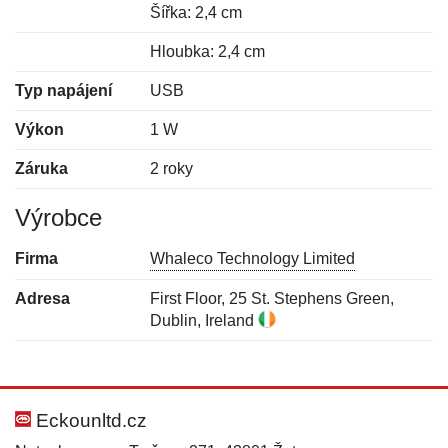
Šířka: 2,4 cm
Hloubka: 2,4 cm
Typ napájení
USB
Výkon
1 W
Záruka
2 roky
Výrobce
Firma
Whaleco Technology Limited
Adresa
First Floor, 25 St. Stephens Green,
Dublin, Ireland
Nová recenze
Nový dotaz
Hodnocení:
Jméno:
*
*
Eckounltd.cz