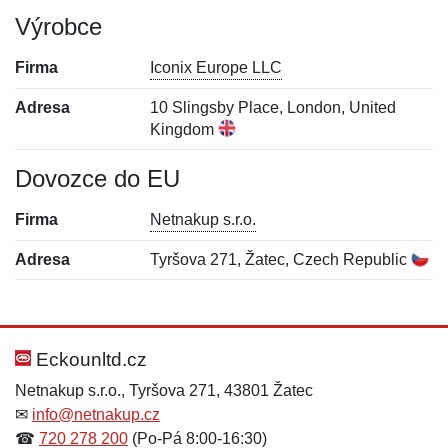
Výrobce
Firma
Iconix Europe LLC
Adresa
10 Slingsby Place, London, United
Kingdom
Dovozce do EU
Firma
Netnakup s.r.o.
Adresa
Tyršova 271, Žatec, Czech Republic
Nová recenze
Nový dotaz
Hodnocení:
Jméno:
*
*
Eckounltd.cz
Netnakup s.r.o., Tyršova 271, 43801 Žatec
✉
info@netnakup.cz
Jméno:
E-mail:
*
*
☎
720 278 200
(Po-Pá 8:00-16:30)