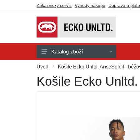
Zákaznický servis
Výhody nákupu
Doprava a plat
Katalog zboží
Doplňky
Úvod
Košile Ecko Unltd. AnseSoleil - béžo
Košile
Košile Ecko Unltd.
Kalhoty
Kraťasy
Mikiny a svetry
Trička a tílka
Dárkové poukazy