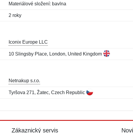
Materiálové složení: bavlna
2 roky
Iconix Europe LLC
10 Slingsby Place, London, United Kingdom
Netnakup s.r.o.
Tyršova 271, Žatec, Czech Republic
Jméno:
E-mail:
*
*
E-mail:
*
Zákaznický servis
Nov