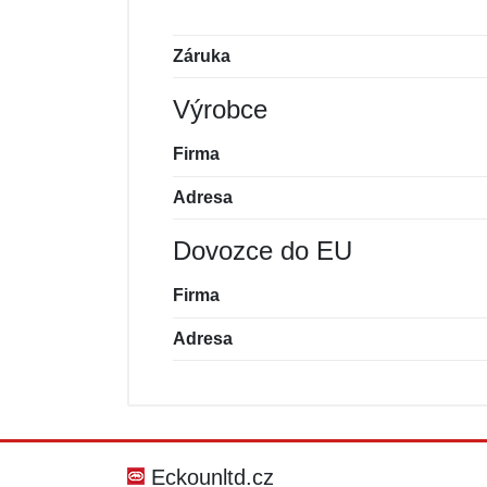
Záruka
Výrobce
Firma
Adresa
Dovozce do EU
Firma
Adresa
Nová recenze
Nový dotaz
Hodnocení:
Jméno:
*
*
Eckounltd.cz