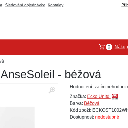
ba
Sledování objednávky
Kontakty
Při
Nákupn
0
vá
 AnseSoleil - béžová
Hodnocení:
zatím nehodnoc
Značka:
Ecko Unltd.
Barva:
Béžová
Kód zboží: ECKOST1002W
Dostupnost:
nedostupné