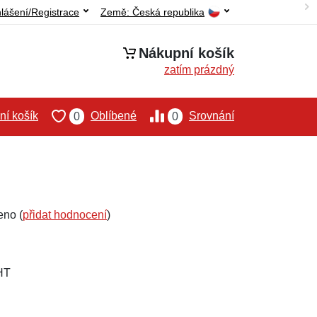
hlášení/Registrace
Země:
Česká republika
Nákupní košík
zatím prázdný
í košík
Oblíbené
Srovnání
0
0
eno (
přidat hodnocení
)
HT