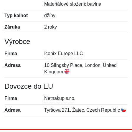
Materiálové složení: bavlna
Typ kalhot
džíny
Záruka
2 roky
Výrobce
Firma
Iconix Europe LLC
Adresa
10 Slingsby Place, London, United
Kingdom
Dovozce do EU
Firma
Netnakup s.r.o.
Adresa
Tyršova 271, Žatec, Czech Republic
Nová recenze
Nový dotaz