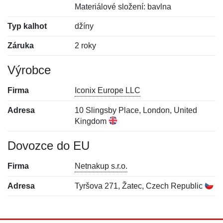
Materiálové složení: bavlna
Typ kalhot
džíny
Záruka
2 roky
Výrobce
Firma
Iconix Europe LLC
Adresa
10 Slingsby Place, London, United
Kingdom
Dovozce do EU
Firma
Netnakup s.r.o.
Adresa
Tyršova 271, Žatec, Czech Republic
Nová recenze
Nový dotaz