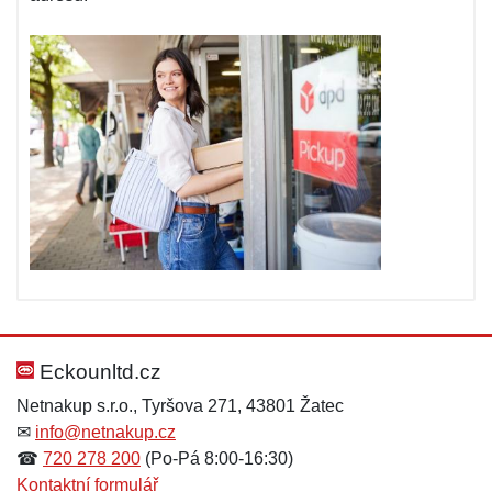
Eckounltd.cz
Netnakup s.r.o., Tyršova 271, 43801 Žatec
✉
info@netnakup.cz
☎
720 278 200
(Po-Pá 8:00-16:30)
Kontaktní formulář