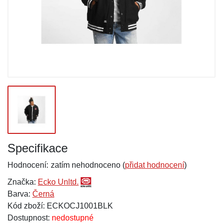
Specifikace
Hodnocení:
zatím nehodnoceno (
přidat hodnocení
)
Značka:
Ecko Unltd.
Barva:
Černá
Kód zboží: ECKOCJ1001BLK
Dostupnost:
nedostupné