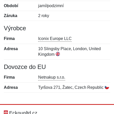
Období
jarní/podzimní
Záruka
2 roky
Výrobce
Firma
Iconix Europe LLC
Adresa
10 Slingsby Place, London, United
Kingdom
Dovozce do EU
Firma
Netnakup s.r.o.
Adresa
Tyršova 271, Žatec, Czech Republic
Nová recenze
Nový dotaz
Hodnocení:
Jméno:
*
*
Eckounltd.cz