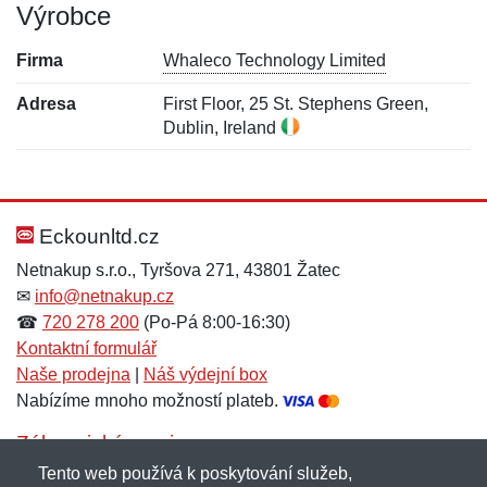
Výrobce
Firma
Whaleco Technology Limited
Adresa
First Floor, 25 St. Stephens Green,
Dublin, Ireland
Nová recenze
Nový dotaz
Hodnocení:
Jméno:
*
*
Eckounltd.cz
Netnakup s.r.o., Tyršova 271, 43801 Žatec
✉
info@netnakup.cz
Jméno:
E-mail:
*
*
☎
720 278 200
(Po-Pá 8:00-16:30)
Kontaktní formulář
Naše prodejna
|
Náš výdejní box
Nabízíme mnoho možností plateb.
E-mail:
*
Zpráva
*
Zákaznický servis
Tento web používá k poskytování služeb,
Novinky emailem