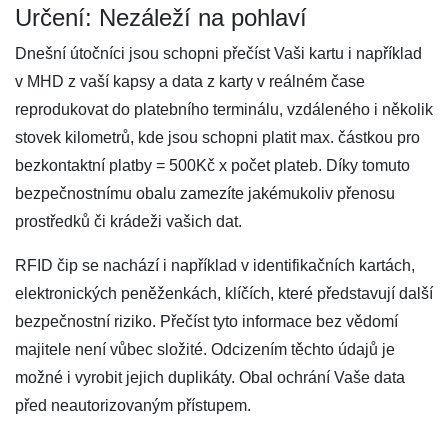
Určení: Nezáleží na pohlaví
Dnešní útočníci jsou schopni přečíst Vaši kartu i například
v MHD z vaší kapsy a data z karty v reálném čase
reprodukovat do platebního terminálu, vzdáleného i několik
stovek kilometrů, kde jsou schopni platit max. částkou pro
bezkontaktní platby = 500Kč x počet plateb. Díky tomuto
bezpečnostnímu obalu zamezíte jakémukoliv přenosu
prostředků či krádeži vašich dat.
RFID čip se nachází i například v identifikačních kartách,
elektronických peněženkách, klíčích, které představují další
bezpečnostní riziko. Přečíst tyto informace bez vědomí
majitele není vůbec složité. Odcizením těchto údajů je
možné i vyrobit jejich duplikáty. Obal ochrání Vaše data
před neautorizovaným přístupem.