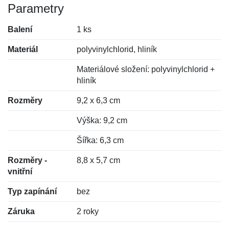
Parametry
Balení
1 ks
Materiál
polyvinylchlorid, hliník
Materiálové složení: polyvinylchlorid +
hliník
Rozměry
9,2 x 6,3 cm
Výška: 9,2 cm
Šířka: 6,3 cm
Rozměry -
8,8 x 5,7 cm
vnitřní
Typ zapínání
bez
Záruka
2 roky