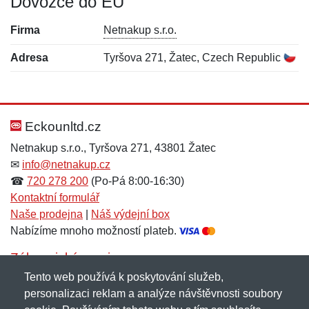
Dovozce do EU
Firma
Netnakup s.r.o.
Adresa
Tyršova 271, Žatec, Czech Republic
Nová recenze
Nový dotaz
Hodnocení:
Jméno:
*
*
Eckounltd.cz
Netnakup s.r.o., Tyršova 271, 43801 Žatec
✉
info@netnakup.cz
Jméno:
E-mail:
*
*
☎
720 278 200
(Po-Pá 8:00-16:30)
Kontaktní formulář
Naše prodejna
|
Náš výdejní box
Nabízíme mnoho možností plateb.
E-mail:
*
Zpráva
*
Zákaznický servis
Tento web používá k poskytování služeb,
Novinky emailem
personalizaci reklam a analýze návštěvnosti soubory